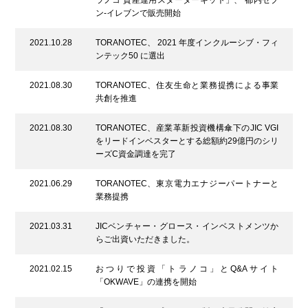
ラノコ 資産運用スターターキット」、 都内セブ
ン-イレブンで販売開始
2021.10.28
TORANOTEC、 2021 年度インクルーシブ・フィ
ンテック50 に選出
2021.08.30
TORANOTEC、住友生命と業務提携による事業
共創を推進
2021.08.30
TORANOTEC、産業革新投資機構傘下のJIC VGI
をリードインベスターとする総額約29億円のシリ
ーズC資金調達を完了
2021.06.29
TORANOTEC、東京電力エナジーパートナーと
業務提携
2021.03.31
JICベンチャー・グロース・インベストメンツか
らご出資いただきました。
2021.02.15
おつりで投資「トラノコ」とQ&Aサイト
「OKWAVE」の連携を開始