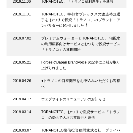
2019.11.06
TORANOTEC、「トラノコ福利厚生」を新設
2019.11.01
TORANOTEC、宇都宮ブレックスの渡邉裕規選
⼿を おつりで投資「トラノコ」のブランド・ア
ンバサダーに起⽤しました︕
2019.07.02
プレミアムウォーターとTORANOTEC、 宅配⽔
の利⽤顧客向けサービスとおつりで投資サービス
「トラノコ」の連携開始
2019.05.21
Forbes のJapan BrandVoice の記事に当社が取り
上げられました
2019.04.26
●トラノコの口座開設をお申込みいただくお客様
へ
2019.04.17
ウェブサイトのリニューアルのお知らせ
2019.03.14
TORANOTEC、おつりで投資サービス「トラノ
コ」の提供で大垣共立銀行と連携
2019.03.07
TORANOTEC投信投資顧問株式会社 プライバ