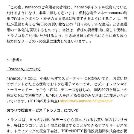
「この度、nanacoのご利用者の皆様に、nanacoポイントを投資していた
だけるようになり、非常に嬉しく思います。便利な電子マネーnanacoの利
用で貯まったポイントをそのまま簡単に投資できるようにすることは、当
社が重要と考える“毎日のお買い物などの『日々のリアルな生活』と資産運
用の一体化”を実現するものです。当社は、皆様の資産形成に楽しく便利に
トラノコをご利用いただけるよう、引き続き日々の生活にさらに寄り添う
魅力的なサービスへの発展に注力してまいります。」
<ご参考＞
「nanaco」について
nanaco(ナナコ)は、小銭いらずでスピーディーにお支払いでき、お買い物
でポイントがたまる便利でおトクな電子マネーです。セブン‐イレブンやイ
トーヨーカドー、そごう・西武、デニーズをはじめ、 国内50万ケ所以上の
身近なお店で利用でき、6,740万人を超える会員のみなさまにご愛用いただ
いています。(2019年9月末時点)
https://www.nanaco-net.jp/about/
おつりで投資サービス「トラノコ」について
トラノコは、日々のお買い物データから算出されるお買い物のおつり分
を、毎日コツコツ、楽しく簡単に投資することができるアプリサービスで
す。トラノテックの完全子会社、TORANOTEC投信投資顧問株式会社が提