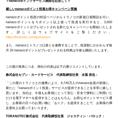
＜nanacoポイントサービス開始を記念して＞
嬉しいnanacoポイント投資お得キャンペーン実施
nanacoポイント投資の特設ページからトラノコの新規口座開設を行い、
nanacoポイントを５ポイント以上使って投資を実行すると、3,000
nanacoポイントがプレゼントされる新たなキャンペーンを開始いたしま
す。詳しくはウェブサイトをご覧ください。
https://toranoko.com/go/nanaco
また、nanacoとトラノコ口座とを連携することで、投資額にかかわらず毎
月 20 nanacoポイントがプレゼントされる特典は今後も継続いたします。
この度の発表につき、両社の代表は以下の通りコメントしています。
株式会社セブン・カードサービス 代表取締役社長 水落 辰也：
「この度のトラノコとの連携により、6,740万人のnanaco会員の皆様に、
新たに『nanacoポイント投資』サービスが提供できることを非常に嬉しく
思います。当社は、今後もお客様にとって安心・安全で便利にご利用いた
だける電子マネーを提供することはもちろん、お得なポイントサービス通
じ、お客様の日々のお買い物に「おトク」を提供することで、お客様の満
足度向上を図ってまいります。
TORANOTEC
株式会社 代表取締役社長 ジャスティン・バロック：