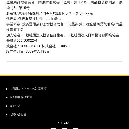
金融商品取引業者 関東財務局長（金商）第384号、商品投資顧問業 農
経（2）第19号
所在地: 東京都港区虎ノ門4-3-1城山トラストタワー27階
代表者: 代表取締役社長 小山 卓也
事業内容: 投資運用業および投資助言・代理業/ 第二種金融商品取引業/ 商品
投資顧問業
加入協会: 一般社団法人投資信託協会、一般社団法人日本投資顧問業協会
会員第011-00822号
親会社：TORANOTEC株式会社（100%）
設立年月日: 1998年7月31日​
ご利用にあたっての注意事項
個人情報保護方針
電子公告
お問い合わせ
SHARE