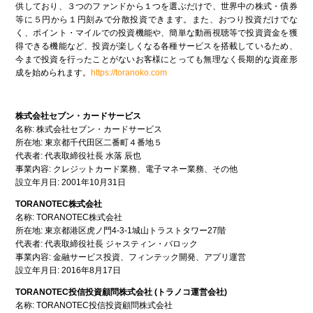
供しており、３つのファンドから１つを選ぶだけで、世界中の株式・債券
等に５円から１円刻みで分散投資できます。また、おつり投資だけでな
く、ポイント・マイルでの投資機能や、簡単な動画視聴等で投資資金を獲
得できる機能など、投資が楽しくなる各種サービスを搭載しているため、
今まで投資を行ったことがないお客様にとっても無理なく長期的な資産形
成を始められます。
https://toranoko.com
株式会社セブン・カードサービス
名称: 株式会社セブン・カードサービス
所在地: 東京都千代田区二番町４番地５
代表者: 代表取締役社長 水落 辰也
事業内容: クレジットカード業務、電子マネー業務、その他
設立年月日: 2001年10月31日
TORANOTEC株式会社
名称: TORANOTEC株式会社
所在地: 東京都港区虎ノ門4-3-1城山トラストタワー27階
代表者: 代表取締役社長 ジャスティン・バロック
事業内容: 金融サービス投資、フィンテック開発、アプリ運営
設立年月日: 2016年8月17日
TORANOTEC投信投資顧問株式会社 (トラノコ運営会社)
名称: TORANOTEC投信投資顧問株式会社