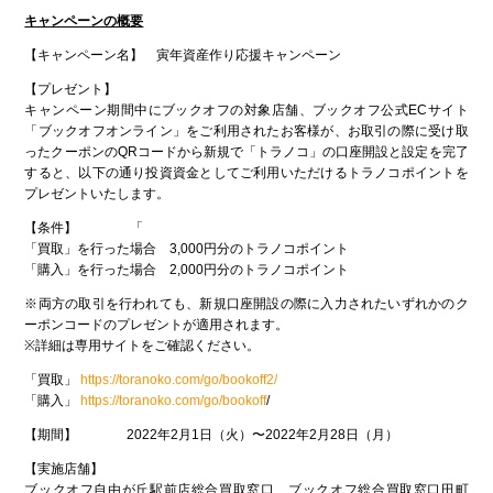
キャンペーンの概要
【キャンペーン名】 寅年資産作り応援キャンペーン
【プレゼント】
キャンペーン期間中にブックオフの対象店舗、ブックオフ公式ECサイト
「ブックオフオンライン」をご利用されたお客様が、お取引の際に受け取
ったクーポンのQRコードから新規で「トラノコ」の口座開設と設定を完了
すると、以下の通り投資資金としてご利用いただけるトラノコポイントを
プレゼントいたします。
【条件】 「
「買取」を行った場合 3,000円分のトラノコポイント
「購入」を行った場合 2,000円分のトラノコポイント
※両方の取引を行われても、新規口座開設の際に入力されたいずれかのク
ーポンコードのプレゼントが適用されます。
※詳細は専用サイトをご確認ください。
「買取」
https://toranoko.com/go/bookoff2/
「購入」
https://toranoko.com/go/bookoff
/
【期間】 2022年2月1日（火）〜2022年2月28日（月）
【実施店舗】
ブックオフ自由が丘駅前店総合買取窓口、ブックオフ総合買取窓口田町