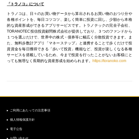
「トラノコ」について
トラノコは、日々のお買い物データから算出されるお買い物のおつり分や
各種ポイントを、毎日コツコツ、楽しく簡単に投資に回し、少額から本格
的な資産形成ができるアプリサービスです。トラノテックの完全子会社、
TORANOTEC投信投資顧問株式会社が提供しており、３つのファンドから
１つを選ぶだけで、世界中の株式・債券等に幅広く分散投資できます。ま
た、無料歩数計アプリ「マネーステップ」と連携することで歩くだけで投
資資金を毎日獲得できる「歩いて投資」機能など、投資が楽しくなる各種
サービスを搭載しているため、今まで投資を行ったことがないお客様にと
っても無理なく長期的な資産形成を始められます。
https://toranoko.com
ご利用にあたっての注意事項
個人情報保護方針
電子公告
お問い合わせ