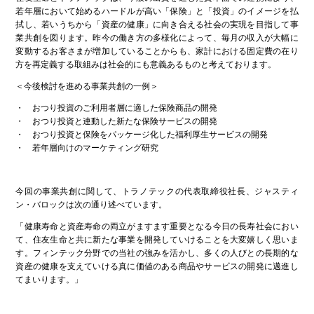
若年層において始めるハードルが高い「保険」と「投資」のイメージを払
拭し、若いうちから「資産の健康」に向き合える社会の実現を目指して事
業共創を図ります。昨今の働き方の多様化によって、毎月の収入が大幅に
変動するお客さまが増加していることからも、家計における固定費の在り
方を再定義する取組みは社会的にも意義あるものと考えております。
＜今後検討を進める事業共創の一例＞
・ おつり投資のご利用者層に適した保険商品の開発
・ おつり投資と連動した新たな保険サービスの開発
・ おつり投資と保険をパッケージ化した福利厚生サービスの開発
・ 若年層向けのマーケティング研究
今回の事業共創に関して、トラノテックの代表取締役社長、ジャスティ
ン・バロックは次の通り述べています。
「健康寿命と資産寿命の両立がますます重要となる今日の長寿社会におい
て、住友生命と共に新たな事業を開発していけることを大変嬉しく思いま
す。フィンテック分野での当社の強みを活かし、多くの人びとの長期的な
資産の健康を支えていける真に価値のある商品やサービスの開発に邁進し
てまいります。」