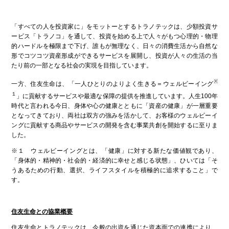
「すべての人を投資家に」をモットーとするトラノテックは、少額投資サ
ービス「トラノコ」を通して、投資を始める上で人々がもつ心理的・物理
的ハードルを極限まで下げ、誰もが無理なく、日々の消費生活から自然な
形でコツコツ資産形成ができるサービスを展開し、投資が人々の生活の当
たり前の一部となる社会の実現を目指しています。
※
一方、住友生命は、「一人ひとりのよりよく生きる＝ウェルビーイング
１
」に貢献するサービスや最適な保障の提供を推進しています。人生100年
時代と言われる今日、身体や心の健康とともに「資産の健康」が一層重要
となってきており、両社は双方の強みを活かして、お客様のウェルビーイ
ングに貢献する商品やサービスの開発を含む事業共創を開始するに至りま
した。
※１ ウェルビーイングとは、「健康」に対する新たな価値観であり、
「身体的・精神的・社会的・経済的に幸せと感じる状態」、ひいては「そ
うあるための行動、選択、ライフスタイルを積極的に追求すること」で
す。
住友生命との協業概要
住友生命とトラノテックは、今般の出資を通じた資本面での連携により、